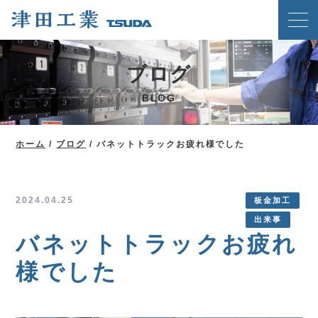
ホーム
ブログ
クリンチングスピードファスナー工法
BLOG
津田工業の強み
技術紹介
ホーム
/
ブログ
/
バネットトラックお疲れ様でした
製品案内
会社概要
2024.04.25
板金加工
出来事
ブログ
バネットトラックお疲れ
新着情報
様でした
メディア掲載実績