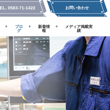
EL.
0583-71-1422
お問い合わせ
ブロ
新着情
メディア掲載実
グ
報
績