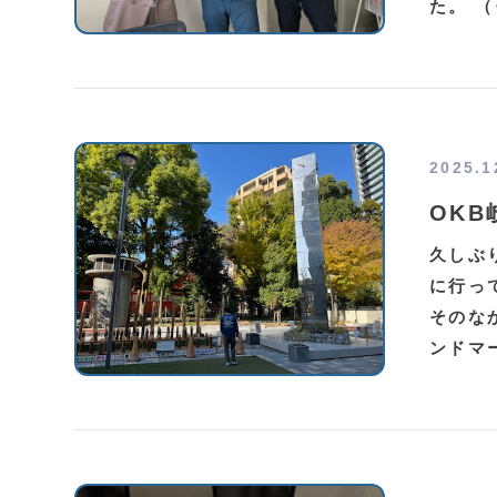
た。 （
2025.1
OK
久しぶ
に行っ
そのな
ンドマ