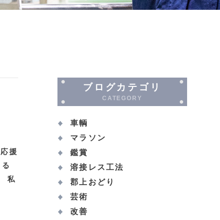
ブログカテゴリ
CATEGORY
車輌
マラソン
り応援
鑑賞
まる
溶接レス工法
 私
郡上おどり
芸術
改善