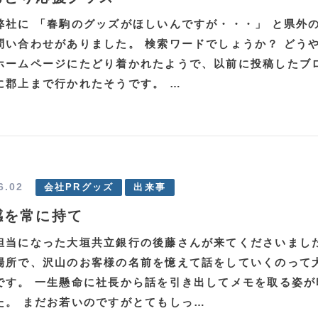
弊社に 「春駒のグッズがほしいんですが・・・」 と県外
問い合わせがありました。 検索ワードでしょうか？ どう
ホームページにたどり着かれたようで、以前に投稿したブ
に郡上まで行かれたそうです。 …
6.02
会社PRグッズ
出来事
感を常に持て
担当になった大垣共立銀行の後藤さんが来てくださいまし
場所で、沢山のお客様の名前を憶えて話をしていくのって
です。 一生懸命に社長から話を引き出してメモを取る姿が
た。 まだお若いのですがとてもしっ…