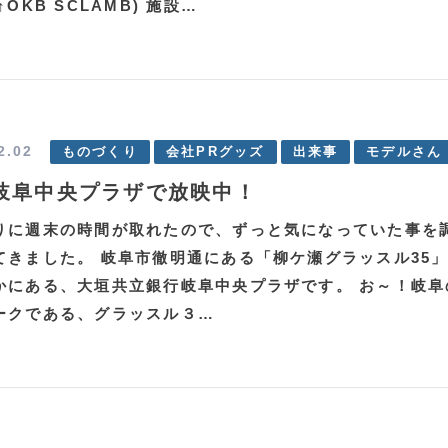
↑OKB SCLAMB) 施設…
2.02
ものづくり
会社PRグッズ
出来事
モデルさん
B岐阜中央プラザで放映中！
りに週末の時間が取れたので、ずっと気になっていた事を
てきました。 岐阜市徹明通にある「柳ケ瀬グラッスル35
かにある、大垣共立銀行岐阜中央プラザです。 お～！岐阜
ークである、グラッスル３…