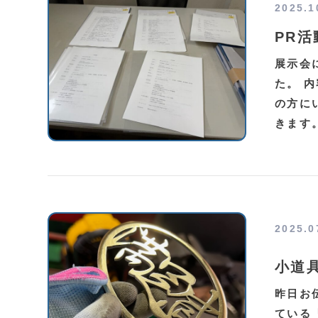
2025.1
PR
展示会
た。 
の方に
きます
2025.0
小道
昨日お
ている