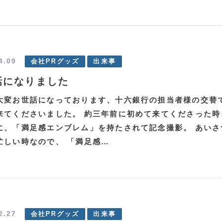
4.09
会社PRグッズ
出来事
話になりました
大変お世話になっております、十六銀行の担当者様の交替
来てくださいました。 約三年前に初めて来てくださった時
に、「満足感エンブレム」を持たされて記念撮影。 あいさ
忙しい時なので、 「満足感…
2.27
会社PRグッズ
出来事