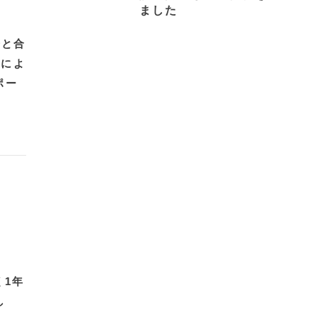
ました
告と合
ちによ
ポー
く1年
し