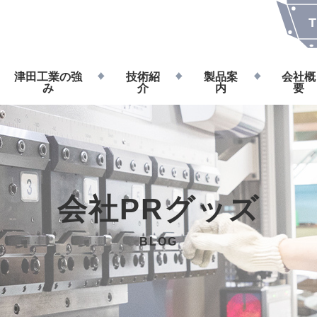
T
津田工業の強
技術紹
製品案
会社概
み
介
内
要
会社PRグッズ
BLOG