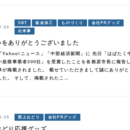
SBT
板金加工
ものづくり
会社PRグッズ
7.06
出来事
いをありがとうございました
「Yahoo!ニュース」「中部経済新聞」に 先日「はばたく
小規模事業者300社」を受賞したことを各務原市長に報告
事が掲載されました。 載せていただきまして誠にありがと
した。 そして、掲載されたこ…
6.26
郡上おどり
会社PRグッズ
おどり応援グッズ