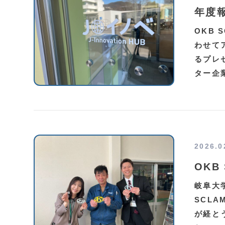
年度
OKB
わせて
るプレ
ター企
2026.0
OKB
岐阜大
SCL
が経と