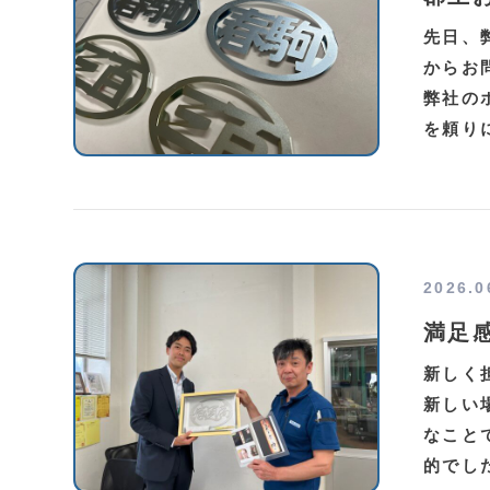
先日、
からお
弊社の
を頼り
2026.0
満足
新しく
新しい
なこと
的でし