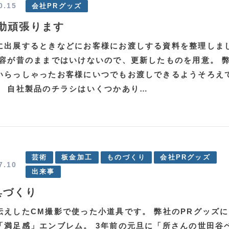
0.15
会社PRグッズ
活動頑張ります
に出展するときなどにお客様にお渡しする資料を整理しま
内容が昔のままではいけないので、更新したものを用意。 
いらっしゃったお客様にいつでもお渡しできるようそろえ
。 自社製品のチラシはいくつかあり…
芸術
板金加工
ものづくり
会社PRグッズ
7.10
出来事
具づくり
伝えしたCM撮影で使った小道具です。 弊社のPRグッズ
「満足感」エンブレム。 3年前の元旦に「所さんの世田谷