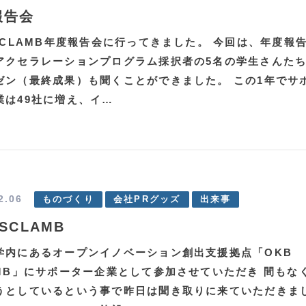
報告会
 SCLAMB年度報告会に行ってきました。 今回は、年度報
アクセラレーションプログラム採択者の5名の学生さんた
ゼン（最終成果）も聞くことができました。 この1年でサ
業は49社に増え、イ…
2.06
ものづくり
会社PRグッズ
出来事
 SCLAMB
学内にあるオープンイノベーション創出支援拠点「OKB
AMB」にサポーター企業として参加させていただき 間もな
うとしているという事で昨日は聞き取りに来ていただきま