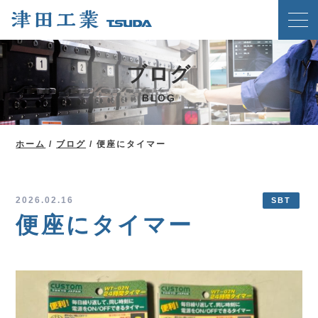
ホーム
ブログ
クリンチングスピードファスナー工法
BLOG
津田工業の強み
技術紹介
ホーム
/
ブログ
/
便座にタイマー
製品案内
会社概要
2026.02.16
SBT
便座にタイマー
ブログ
新着情報
メディア掲載実績