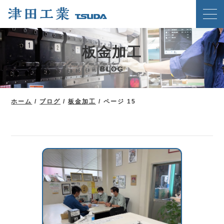
ホーム
板金加工
クリンチングスピードファスナー工法
BLOG
津田工業の強み
技術紹介
ホーム
/
ブログ
/
板金加工
/
ページ 15
製品案内
会社概要
ブログ
新着情報
メディア掲載実績