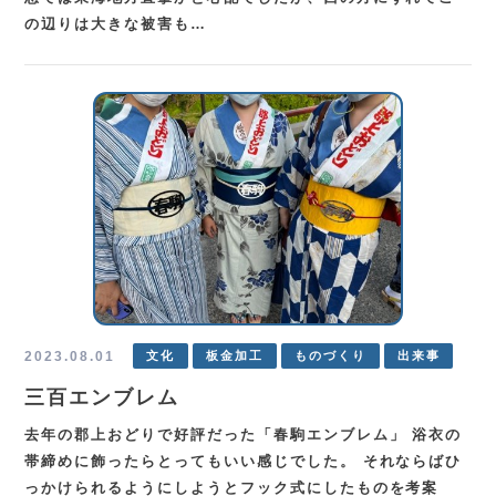
の辺りは大きな被害も…
2023.08.01
文化
板金加工
ものづくり
出来事
三百エンブレム
去年の郡上おどりで好評だった「春駒エンブレム」 浴衣の
帯締めに飾ったらとってもいい感じでした。 それならばひ
っかけられるようにしようとフック式にしたものを考案