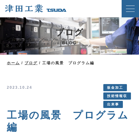
ホーム
ブログ
クリンチングスピードファスナー工法
BLOG
津田工業の強み
技術紹介
ホーム
/
ブログ
/
工場の風景 プログラム編
製品案内
会社概要
2023.10.24
板金加工
技術情報収
ブログ
出来事
新着情報
工場の風景 プログラム
メディア掲載実績
編