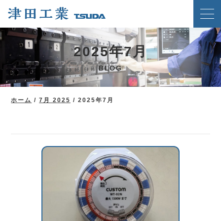
ホーム
2025年7月
クリンチングスピードファスナー工法
BLOG
津田工業の強み
技術紹介
ホーム
/
7月 2025
/
2025年7月
製品案内
会社概要
ブログ
新着情報
メディア掲載実績