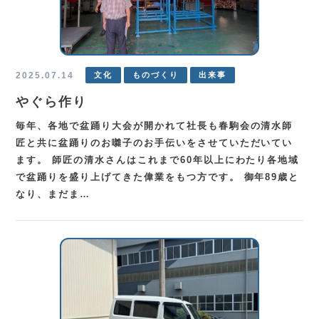
2025.07.14
文化
ものづくり
出来事
やぐら作り
毎年、各地で盆踊り大会が開かれて社長も春駒会の清水師
匠と共に盆踊りのお囃子のお手伝いをさせていただいてい
ます。 師匠の清水さんはこれまで60年以上にわたり各地域
で盆踊りを盛り上げてきた偉業をもつ方です。 御年89歳と
なり、まだま…