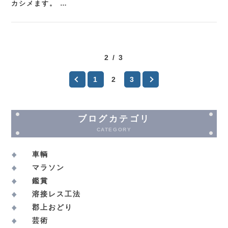
カシメます。 …
2 / 3
1
2
3
ブログカテゴリ
CATEGORY
車輌
マラソン
鑑賞
溶接レス工法
郡上おどり
芸術