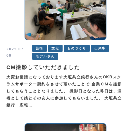
芸術
文化
ものづくり
出来事
2025.07.
09
モデルさん
CM撮影していただきました
大変お世話になっております大垣共立銀行さんのOKBスク
ラムサポーター契約をさせて頂いたことで 企業ＣＭを撮影
してもらうこととなりました。 撮影日となった昨日は、演
者として娘とその友人に参加してもらいました。 大垣共立
銀行 広報…