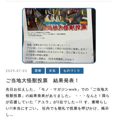
2025.07.03
芸術
文化
ものづくり
ご当地大怪獣投票 結果発表！
先日お伝えした、「モノ・マガジンweb」での「ご当地大
怪獣投票」の結果発表がありました。 ・・・なんと！我ら
が応援していた「アユラ」が1位でした～!! す、素晴らし
い!!本当にすごい。 社内でも朝礼で投票を呼びかけ、掲示
し…