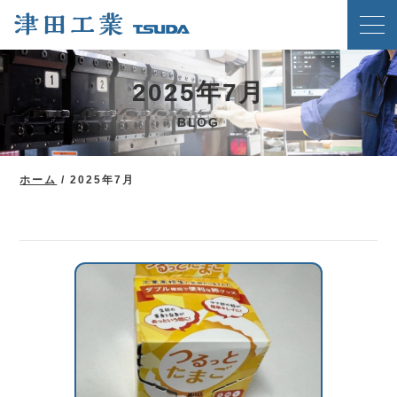
ホーム
2025年7月
クリンチングスピードファスナー工法
BLOG
津田工業の強み
技術紹介
ホーム
/
2025年7月
製品案内
会社概要
ブログ
新着情報
メディア掲載実績