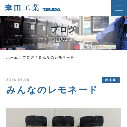
ホーム
ブログ
クリンチングスピードファスナー工法
BLOG
津田工業の強み
技術紹介
ホーム
/
ブログ
/
みんなのレモネード
製品案内
会社概要
2026.07.08
出来事
みんなのレモネード
ブログ
新着情報
メディア掲載実績