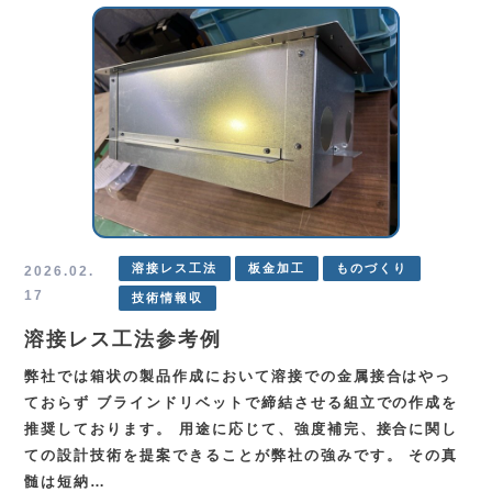
溶接レス工法
板金加工
ものづくり
2026.02.
17
技術情報収
溶接レス工法参考例
弊社では箱状の製品作成において溶接での金属接合はやっ
ておらず ブラインドリベットで締結させる組立での作成を
推奨しております。 用途に応じて、強度補完、接合に関し
ての設計技術を提案できることが弊社の強みです。 その真
髄は短納…