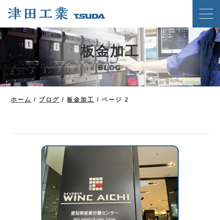
ホーム
板金加工
クリンチングスピードファスナー工法
BLOG
津田工業の強み
技術紹介
ホーム
/
ブログ
/
板金加工
/
ページ 2
製品案内
会社概要
ブログ
新着情報
メディア掲載実績