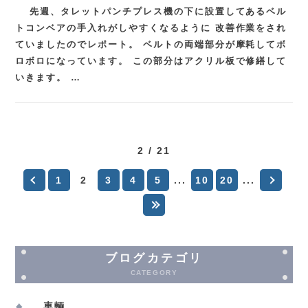
先週、タレットパンチプレス機の下に設置してあるベル
トコンベアの手入れがしやすくなるように 改善作業をされ
ていましたのでレポート。 ベルトの両端部分が摩耗してボ
ロボロになっています。 この部分はアクリル板で修繕して
いきます。 …
2 / 21
1
2
3
4
5
...
10
20
...
ブログカテゴリ
CATEGORY
車輌