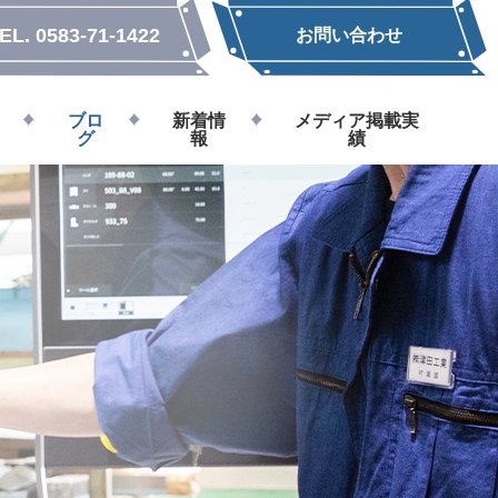
EL.
0583-71-1422
お問い合わせ
ブロ
新着情
メディア掲載実
グ
報
績