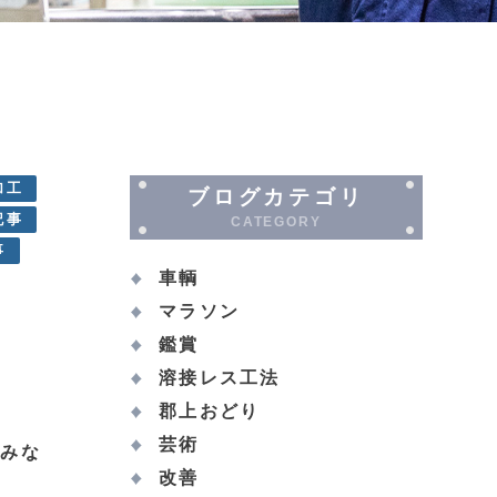
加工
ブログカテゴリ
記事
CATEGORY
事
車輌
マラソン
鑑賞
溶接レス工法
郡上おどり
芸術
みな
改善