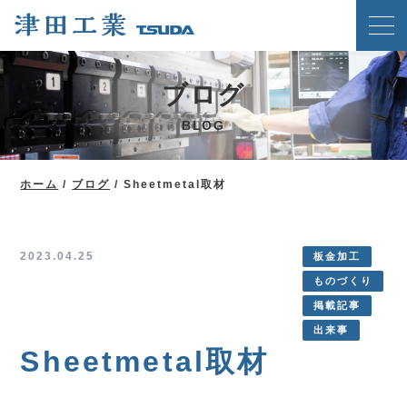
ホーム
ブログ
クリンチングスピードファスナー工法
BLOG
津田工業の強み
技術紹介
ホーム
/
ブログ
/
Sheetmetal取材
製品案内
会社概要
2023.04.25
板金加工
ものづくり
ブログ
掲載記事
新着情報
出来事
Sheetmetal取材
メディア掲載実績