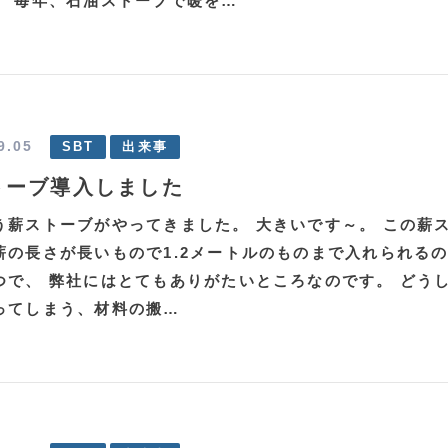
。 毎年、石油ストーブで暖を…
9.05
SBT
出来事
トーブ導入しました
う薪ストーブがやってきました。 大きいです～。 この薪
薪の長さが長いもので1.2メートルのものまで入れられる
つで、 弊社にはとてもありがたいところなのです。 どう
ってしまう、材料の搬…