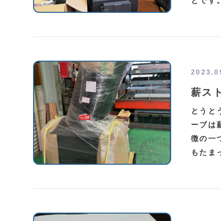
とです
2023.0
薪ス
とうと
ーブは
徴の一
もたま