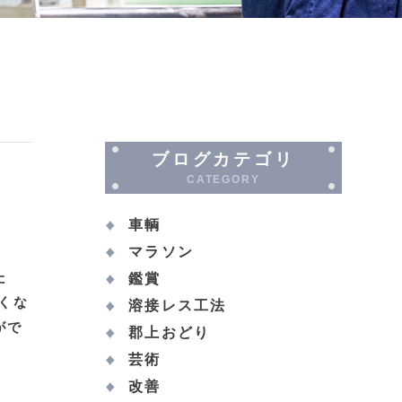
ブログカテゴリ
CATEGORY
車輌
マラソン
た
鑑賞
くな
溶接レス工法
がで
郡上おどり
芸術
改善