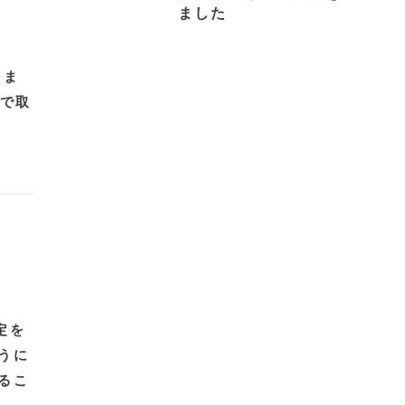
ました
きま
集で取
定を
うに
るこ