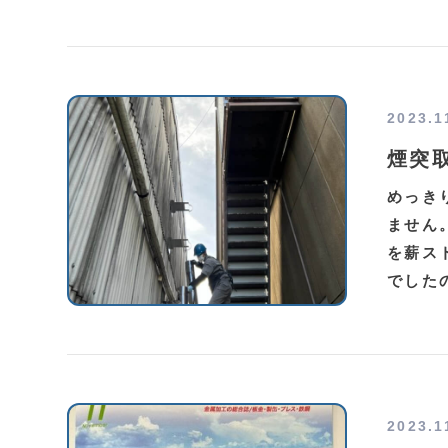
2023.1
煙突
めっき
ません
を薪ス
でした
2023.1