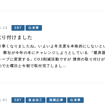
1.13
SBT
出来事
取り付けました
り寒くなりましたね。いよいよ冬支度を本格的にしないと
。 弊社が今年の冬にチャレンジしようとしている 「暖房
トーブに変更する」CO2削減活動ですが 煙突の取り付け
ので土曜日と今朝で取付完了しまし…
1.01
SBT
板金加工
掲載記事
出来事