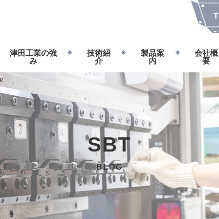
T
津田工業の強
技術紹
製品案
会社概
み
介
内
要
SBT
BLOG