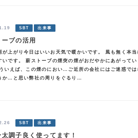
1.19
SBT
出来事
トーブの活用
雨が上がり今日はいいお天気で暖かいです。 風も無く本当
すいです。 薪ストーブの煙突の煙がおだやかにあがってい
そういえば、この煙のにおい…ご近所の会社にはご迷惑では
うか…と思い弊社の周りをぐるり…
2.26
SBT
出来事
ン太調子良く使ってます！