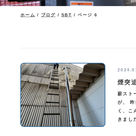
ホーム
/
ブログ
/
SBT
/
ページ 6
2024.0
煙突
薪スト
が、 
く、こ
きまし