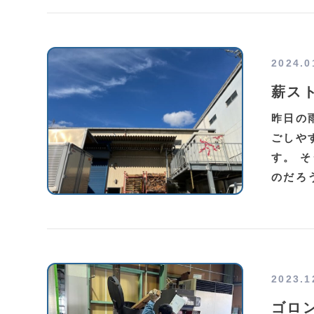
2024.0
薪ス
昨日の
ごしや
す。 
のだろ
2023.1
ゴロ