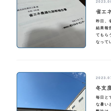
2023.0
省エ
昨日、
結果報
てもら
なって
2023.0
冬支
毎日と
な暑い