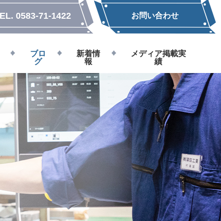
EL.
0583-71-1422
お問い合わせ
ブロ
新着情
メディア掲載実
グ
報
績