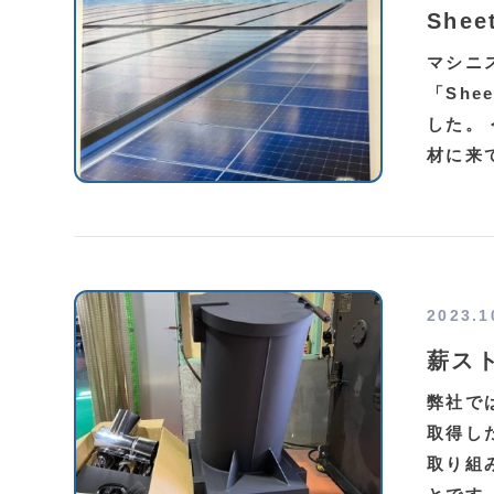
She
マシニ
「She
した。
材に来
2023.1
薪ス
弊社で
取得し
取り組