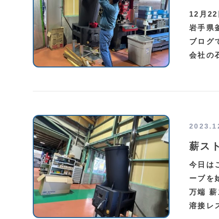
12月
岩手県
ブログ
会社の
2023.1
薪ス
今日は
ーブを
万端 
溶接レ