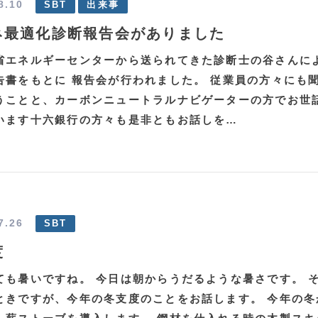
8.10
SBT
出来事
ネ最適化診断報告会がありました
省エネルギーセンターから送られてきた診断士の谷さんに
告書をもとに 報告会が行われました。 従業員の方々にも
うことと、カーボンニュートラルナビゲーターの方でお世
います十六銀行の方々も是非ともお話しを…
7.26
SBT
度
ても暑いですね。 今日は朝からうだるような暑さです。 
ときですが、今年の冬支度のことをお話します。 今年の冬