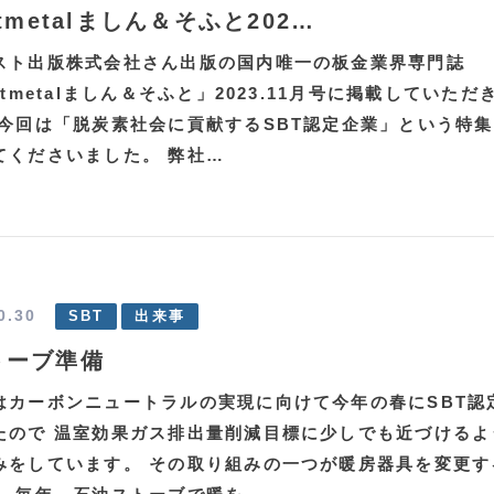
etmetalましん＆そふと202…
スト出版株式会社さん出版の国内唯一の板金業界専門誌
etmetalましん＆そふと」2023.11月号に掲載していただ
 今回は「脱炭素社会に貢献するSBT認定企業」という特
てくださいました。 弊社…
0.30
SBT
出来事
トーブ準備
はカーボンニュートラルの実現に向けて今年の春にSBT認
たので 温室効果ガス排出量削減目標に少しでも近づけるよ
みをしています。 その取り組みの一つが暖房器具を変更す