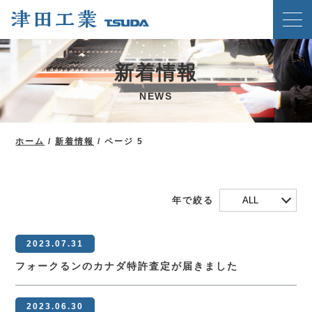
ホーム
新着情報
クリンチングスピードファスナー工法
NEWS
津田工業の強み
技術紹介
ホーム
/
新着情報
/
ページ 5
製品案内
会社概要
年で絞る
ALL
ブログ
2023.07.31
新着情報
フォークるンのカナダ特許査定が届きました
メディア掲載実績
2023.06.30