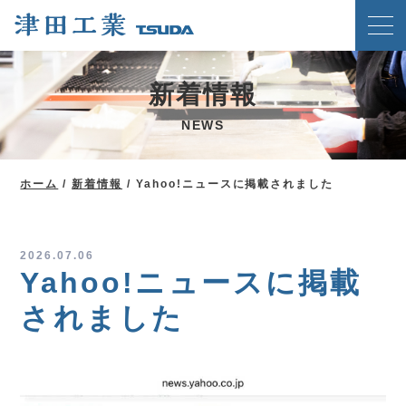
ホーム
新着情報
クリンチングスピードファスナー工法
NEWS
津田工業の強み
技術紹介
ホーム
/
新着情報
/
Yahoo!ニュースに掲載されました
製品案内
会社概要
2026.07.06
Yahoo!ニュースに掲載
ブログ
されました
新着情報
メディア掲載実績