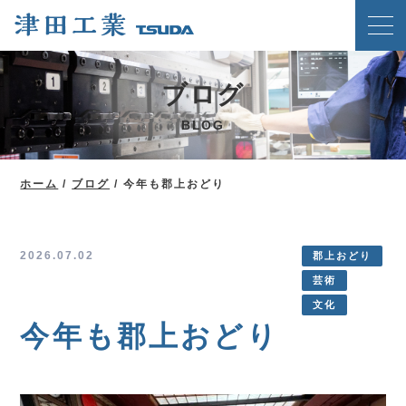
ホーム
ブログ
クリンチングスピードファスナー工法
BLOG
津田工業の強み
技術紹介
ホーム
/
ブログ
/
今年も郡上おどり
製品案内
会社概要
2026.07.02
郡上おどり
芸術
ブログ
文化
新着情報
今年も郡上おどり
メディア掲載実績