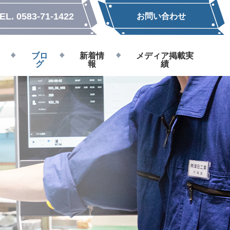
EL.
0583-71-1422
お問い合わせ
ブロ
新着情
メディア掲載実
グ
報
績