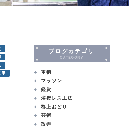
賞
ブログカテゴリ
術
CATEGORY
化
車輌
来事
マラソン
鑑賞
溶接レス工法
郡上おどり
芸術
改善