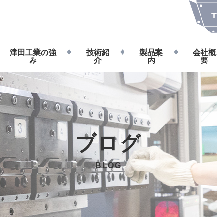
T
津田工業の強
技術紹
製品案
会社概
み
介
内
要
ブログ
BLOG