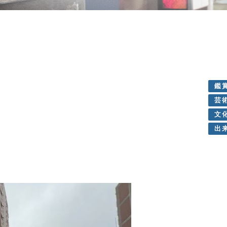
鑑
芸
文
出