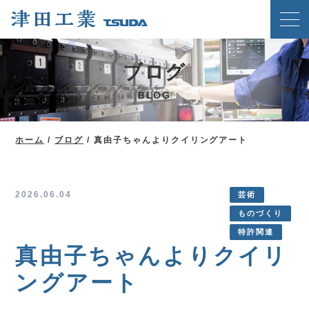
ホーム
ブログ
クリンチングスピードファスナー工法
BLOG
津田工業の強み
技術紹介
ホーム
/
ブログ
/
真由子ちゃんよりクイリングアート
製品案内
会社概要
2026.06.04
芸術
ものづくり
ブログ
特許関連
新着情報
真由子ちゃんよりクイリ
メディア掲載実績
ングアート