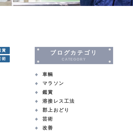
鑑賞
ブログカテゴリ
芸術
CATEGORY
車輌
マラソン
鑑賞
溶接レス工法
郡上おどり
芸術
改善