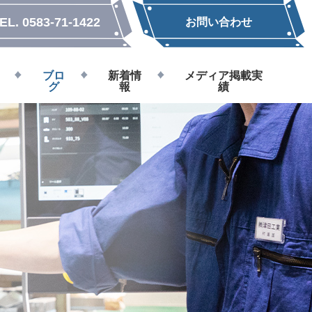
EL.
0583-71-1422
お問い合わせ
ブロ
新着情
メディア掲載実
グ
報
績