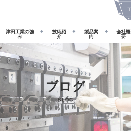
T
津田工業の強
技術紹
製品案
会社概
み
介
内
要
ブログ
BLOG