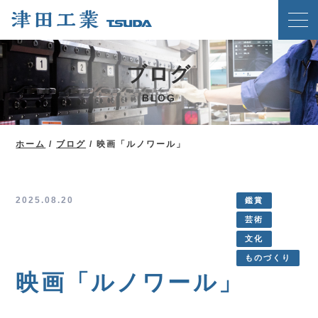
ホーム
ブログ
クリンチングスピードファスナー工法
BLOG
津田工業の強み
技術紹介
ホーム
/
ブログ
/
映画「ルノワール」
製品案内
会社概要
2025.08.20
鑑賞
芸術
ブログ
文化
新着情報
ものづくり
映画「ルノワール」
メディア掲載実績