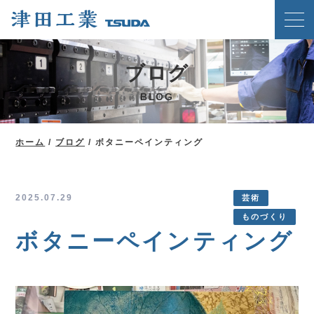
ホーム
ブログ
クリンチングスピードファスナー工法
BLOG
津田工業の強み
技術紹介
ホーム
/
ブログ
/
ボタニーペインティング
製品案内
会社概要
2025.07.29
芸術
ものづくり
ブログ
ボタニーペインティング
新着情報
メディア掲載実績